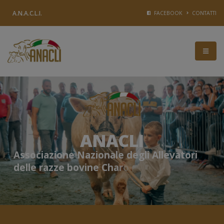
A.N.A.C.L.I.
FACEBOOK
CONTATTI
ANACLI
A
s
s
o
c
i
a
z
i
o
n
e
N
a
z
i
o
n
a
l
e
d
e
g
l
i
A
l
l
e
v
a
t
o
r
i
d
e
l
l
e
r
a
z
z
e
b
o
v
i
n
e
C
h
a
r
o
l
a
i
s
e
e
L
i
m
o
u
s
i
n
e