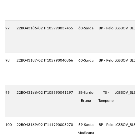
97
22BO43186/02
IT105990037455
60-Sarda
BP - Pelo
LGSBOV_BL3.P
98
22BO43187/02
IT105990040866
60-Sarda
BP - Pelo
LGSBOV_BL3.P
99
22BO43188/02
IT105990041197
SB-Sardo
TS -
LGSBOV_BL3.P
Bruna
Tampone
100
22BO43189/02
IT111990003270
69-Sarda
BP - Pelo
LGSBOV_BL3.P
Modicana