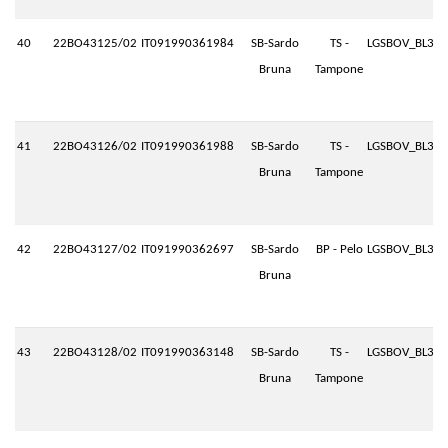
40
22BO43125/02
IT091990361984
SB-Sardo
TS -
LGSBOV_BL3.P
Bruna
Tampone
41
22BO43126/02
IT091990361988
SB-Sardo
TS -
LGSBOV_BL3.P
Bruna
Tampone
42
22BO43127/02
IT091990362697
SB-Sardo
BP - Pelo
LGSBOV_BL3.P
Bruna
43
22BO43128/02
IT091990363148
SB-Sardo
TS -
LGSBOV_BL3.P
Bruna
Tampone