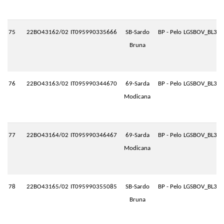
75
22BO43162/02
IT095990335666
SB-Sardo
BP - Pelo
LGSBOV_BL3.P
Bruna
76
22BO43163/02
IT095990344670
69-Sarda
BP - Pelo
LGSBOV_BL3.P
Modicana
77
22BO43164/02
IT095990346467
69-Sarda
BP - Pelo
LGSBOV_BL3.P
Modicana
78
22BO43165/02
IT095990355085
SB-Sardo
BP - Pelo
LGSBOV_BL3.P
Bruna