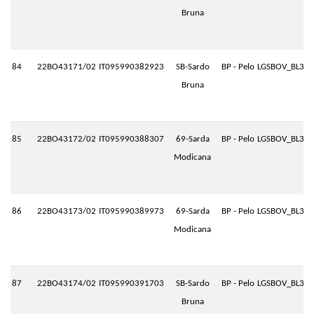
Bruna
84
22BO43171/02
IT095990382923
SB-Sardo
BP - Pelo
LGSBOV_BL3.P
Bruna
85
22BO43172/02
IT095990388307
69-Sarda
BP - Pelo
LGSBOV_BL3.P
Modicana
86
22BO43173/02
IT095990389973
69-Sarda
BP - Pelo
LGSBOV_BL3.P
Modicana
87
22BO43174/02
IT095990391703
SB-Sardo
BP - Pelo
LGSBOV_BL3.P
Bruna