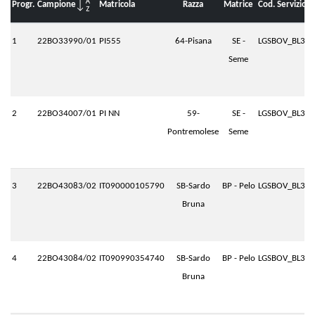
Progr.
Campione
Matricola
Razza
Matrice
Cod. Servizio
1
22BO33990/01
PI555
64-Pisana
SE -
LGSBOV_BL3.P
Seme
2
22BO34007/01
PI NN
59-
SE -
LGSBOV_BL3.P
Pontremolese
Seme
3
22BO43083/02
IT090000105790
SB-Sardo
BP - Pelo
LGSBOV_BL3.P
Bruna
4
22BO43084/02
IT090990354740
SB-Sardo
BP - Pelo
LGSBOV_BL3.P
Bruna