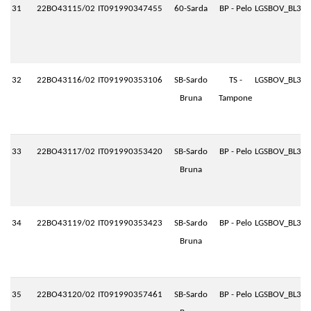
31
22BO43115/02
IT091990347455
60-Sarda
BP - Pelo
LGSBOV_BL3.P
32
22BO43116/02
IT091990353106
SB-Sardo
TS -
LGSBOV_BL3.P
Bruna
Tampone
33
22BO43117/02
IT091990353420
SB-Sardo
BP - Pelo
LGSBOV_BL3.P
Bruna
34
22BO43119/02
IT091990353423
SB-Sardo
BP - Pelo
LGSBOV_BL3.P
Bruna
35
22BO43120/02
IT091990357461
SB-Sardo
BP - Pelo
LGSBOV_BL3.P