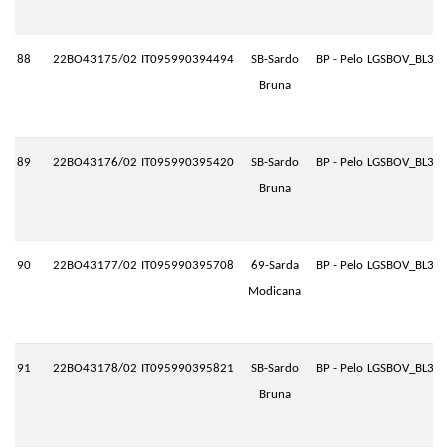
88
22BO43175/02
IT095990394494
SB-Sardo
BP - Pelo
LGSBOV_BL3.P
Bruna
89
22BO43176/02
IT095990395420
SB-Sardo
BP - Pelo
LGSBOV_BL3.P
Bruna
90
22BO43177/02
IT095990395708
69-Sarda
BP - Pelo
LGSBOV_BL3.P
Modicana
91
22BO43178/02
IT095990395821
SB-Sardo
BP - Pelo
LGSBOV_BL3.P
Bruna