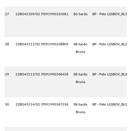
27
22BO43109/02
IT091990335061
60-Sarda
BP - Pelo
LGSBOV_BL3.P
28
22BO43111/02
IT091990338809
SB-Sardo
BP - Pelo
LGSBOV_BL3.P
Bruna
29
22BO43113/02
IT091990346456
SB-Sardo
BP - Pelo
LGSBOV_BL3.P
Bruna
30
22BO43114/02
IT091990347256
SB-Sardo
BP - Pelo
LGSBOV_BL3.P
Bruna