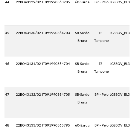
44
22BO43129/02
IT091990363205
60-Sarda
BP - Pelo
LGSBOV_BL3.P
45
22BO43130/02
IT091990364703
SB-Sardo
TS -
LGSBOV_BL3.P
Bruna
Tampone
46
22BO43131/02
IT091990364704
SB-Sardo
TS -
LGSBOV_BL3.P
Bruna
Tampone
47
22BO43132/02
IT091990364705
SB-Sardo
BP - Pelo
LGSBOV_BL3.P
Bruna
48
22BO43133/02
IT091990365795
60-Sarda
BP - Pelo
LGSBOV_BL3.P