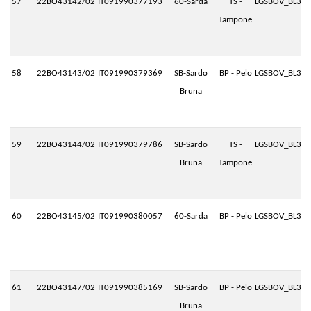
57
22BO43142/02
IT091990377193
60-Sarda
TS -
LGSBOV_BL3.P
Tampone
58
22BO43143/02
IT091990379369
SB-Sardo
BP - Pelo
LGSBOV_BL3.P
Bruna
59
22BO43144/02
IT091990379786
SB-Sardo
TS -
LGSBOV_BL3.P
Bruna
Tampone
60
22BO43145/02
IT091990380057
60-Sarda
BP - Pelo
LGSBOV_BL3.P
61
22BO43147/02
IT091990385169
SB-Sardo
BP - Pelo
LGSBOV_BL3.P
Bruna