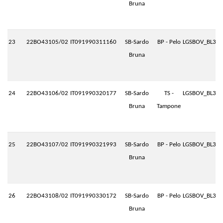
Bruna
23
22BO43105/02
IT091990311160
SB-Sardo
BP - Pelo
LGSBOV_BL3.P
Bruna
24
22BO43106/02
IT091990320177
SB-Sardo
TS -
LGSBOV_BL3.P
Bruna
Tampone
25
22BO43107/02
IT091990321993
SB-Sardo
BP - Pelo
LGSBOV_BL3.P
Bruna
26
22BO43108/02
IT091990330172
SB-Sardo
BP - Pelo
LGSBOV_BL3.P
Bruna