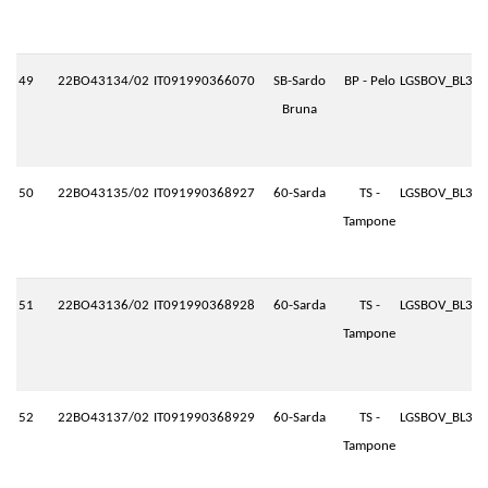
49
22BO43134/02
IT091990366070
SB-Sardo
BP - Pelo
LGSBOV_BL3.P
Bruna
50
22BO43135/02
IT091990368927
60-Sarda
TS -
LGSBOV_BL3.P
Tampone
51
22BO43136/02
IT091990368928
60-Sarda
TS -
LGSBOV_BL3.P
Tampone
52
22BO43137/02
IT091990368929
60-Sarda
TS -
LGSBOV_BL3.P
Tampone