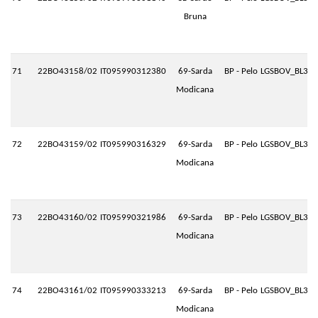
Bruna
71
22BO43158/02
IT095990312380
69-Sarda
BP - Pelo
LGSBOV_BL3.P
Modicana
72
22BO43159/02
IT095990316329
69-Sarda
BP - Pelo
LGSBOV_BL3.P
Modicana
73
22BO43160/02
IT095990321986
69-Sarda
BP - Pelo
LGSBOV_BL3.P
Modicana
74
22BO43161/02
IT095990333213
69-Sarda
BP - Pelo
LGSBOV_BL3.P
Modicana