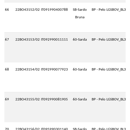
66
22BO43152/02
IT091990400788
SB-Sardo
BP - Pelo
LGSBOV_BL3.P
Bruna
67
22BO43153/02
IT092990011111
60-Sarda
BP - Pelo
LGSBOV_BL3.P
68
22BO43154/02
IT092990077923
60-Sarda
BP - Pelo
LGSBOV_BL3.P
69
22BO43155/02
IT092990081905
60-Sarda
BP - Pelo
LGSBOV_BL3.P
70
22BO43156/02
IT095990301140
SB-Sardo
BP - Pelo
LGSBOV_BL3.P