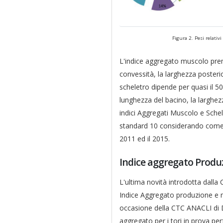
Figura 2. Pesi relativi
L'indice aggregato muscolo prem
convessità, la larghezza posteri
scheletro dipende per quasi il 5
lunghezza del bacino, la larghezz
indici Aggregati Muscolo e Sche
standard 10 considerando come b
2011 ed il 2015.
Indice aggregato Produ
L'ultima novità introdotta dalla 
Indice Aggregato produzione e mo
occasione della CTC ANACLI di 
aggregato per i tori in prova p