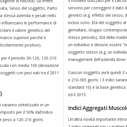
Il modello utilizzato per il calcol
tagione di nascita). Gli effetti
servono per correggere il dato d
sata, Sesso del soggetto, Parto
genetici (e.g. effetto del sesso, d
a stessa azienda e pesati nello
inclusi sono: Età del soggetto 
ti influenzano le performance di
gemellare, Gruppo contemporanei
olare il valore genetico del
stesso periodo), Età della madre
mance superiori perché il
un individuo e devono essere “ri
ticolarmente positivo).
soggetto stesso (e.g. un individ
) per il periodo 30-120, 120-210
management dell'azienda dove vi
a scala con media 100 (deviazione
Ciascun soggetto avrà quindi 3 v
oggetti con pesi nati tra il 2011
e 210-365 giorni. I 3 indici sar
standard 10) e la base genetica 
)
ed il 2015.
ci saranno sintetizzate in un
Indici Aggregati Muscol
mposto per il 50% dall'indice
Un'altra novità importante introd
ce peso a 120-210 giorni.
2 indici aggregati per i caratteri