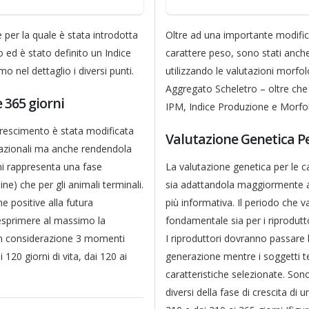
per la quale è stata introdotta
Oltre ad una importante modifica
 ed è stato definito un Indice
carattere peso, sono stati anche 
nel dettaglio i diversi punti.
utilizzando le valutazioni morfo
Aggregato Scheletro – oltre ch
 365 giorni
IPM, Indice Produzione e Morfolo
ccrescimento è stata modificata
Valutazione Genetica Pes
nazionali ma anche rendendola
rni rappresenta una fase
La valutazione genetica per le c
e) che per gli animali terminali.
sia adattandola maggiormente a
he positive alla futura
più informativa. Il periodo che v
esprimere al massimo la
fondamentale sia per i riprodutt
i in considerazione 3 momenti
I riproduttori dovranno passare l
i 120 giorni di vita, dai 120 ai
generazione mentre i soggetti 
caratteristiche selezionate. Son
diversi della fase di crescita di u