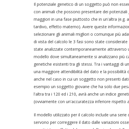
Il potenziale genetico di un soggetto può non essere
con animali che possono presentare dei potenziali 
maggiori in una fase piuttosto che in un'altra (e.g.
tardivo, effetto materno). Avere queste informazion
selezionare gli animali migliori o comunque più adat
di vista del calcolo le 3 fasi sono state considerat
state analizzate contemporaneamente attraverso u
modello dove simultaneamente si analizzano più car
genetiche esistenti tra gli stessi. Tra i vantaggi di
una maggiore attendibilità del dato e la possibilità 
anche nel caso in cui un soggetto non presenti dati 
esempio un soggetto giovane che ha solo due pesate
l'altra tra i 120 ed i 210, avrà anche un indice genet
(ovviamente con un'accuratezza inferiore rispetto agli
Il modello utilizzato per il calcolo include una serie di
servono per correggere il dato dalle variazioni oss