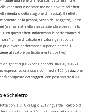
o include una serie di effetti cosi detti “fissi” che
alle variazioni osservate ma non dovute ad effetti
ell'azienda o della stagione di nascita). Gli effetti
al momento della pesata, Sesso del soggetto, Parto
 (animali nati nella stessa azienda e pesati nello
. Tutti questi effetti influenzano le performance di
mossi” prima di calcolare il valore genetico del
uo può avere performance superiori perché il
ene allevato è particolarmente positivo).
alori genetici (EBV) per il periodo 30-120, 120-210
anno espressi su una scala con media 100 (deviazione
sarà composta dai soggetti con pesi nati tra il 2011
o e Scheletro
otta con la CTC di luglio 2017 riguarda il calcolo di
 Muscolo e Scheletro. I 2 indici sono stati calcolati a