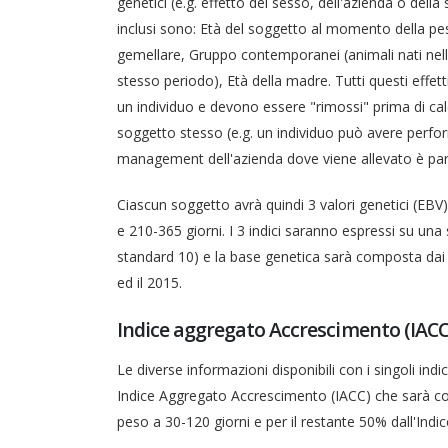
genetici (e.g. effetto del sesso, dell'azienda o della s
inclusi sono: Età del soggetto al momento della pe
gemellare, Gruppo contemporanei (animali nati nell
stesso periodo), Età della madre. Tutti questi effet
un individuo e devono essere "rimossi" prima di calc
soggetto stesso (e.g. un individuo può avere perfor
management dell'azienda dove viene allevato è par
Ciascun soggetto avrà quindi 3 valori genetici (EBV
e 210-365 giorni. I 3 indici saranno espressi su un
standard 10) e la base genetica sarà composta dai s
ed il 2015.
Indice aggregato Accrescimento (IACC
Le diverse informazioni disponibili con i singoli indi
Indice Aggregato Accrescimento (IACC) che sarà co
peso a 30-120 giorni e per il restante 50% dall'Indi