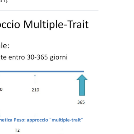
a 1).