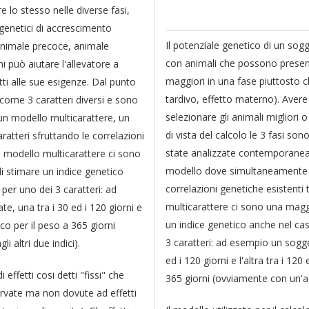
 lo stesso nelle diverse fasi,
genetici di accrescimento
Il potenziale genetico di un sog
 animale precoce, animale
con animali che possono present
i può aiutare l'allevatore a
maggiori in una fase piuttosto c
ti alle sue esigenze. Dal punto
tardivo, effetto materno). Avere
e come 3 caratteri diversi e sono
selezionare gli animali migliori
n modello multicarattere, un
di vista del calcolo le 3 fasi so
atteri sfruttando le correlazioni
state analizzate contemporanea
 un modello multicarattere ci sono
modello dove simultaneamente si
di stimare un indice genetico
correlazioni genetiche esistenti t
per uno dei 3 caratteri: ad
multicarattere ci sono una maggio
, una tra i 30 ed i 120 giorni e
un indice genetico anche nel cas
ico per il peso a 365 giorni
3 caratteri: ad esempio un sogg
 altri due indici).
ed i 120 giorni e l'altra tra i 12
 effetti cosi detti "fissi" che
365 giorni (ovviamente con un'acc
ervate ma non dovute ad effetti