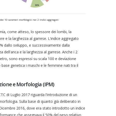
 dei 10 caratteri morfologici nei 2 indici aggregati
ia, come atteso, lo spessore dei lombi, la
ore e la larghezza al garrese. L'indice aggregato
0% dallo sviluppo, e successivamente dalla
a dell'anca e la larghezza al garrese. Anche i 2
letro, sono espressi su scala 100 e deviazione
ase genetica i maschi e le femmine nati tra il
zione e Morfologia (IPM)
CTC di Luglio 2017 riguarda l'introduzione di un
rfologia. Sulla base di quanto già deliberato in
Dicembre 2016, dove era stato introdotto un indice
erformance che assegnava il 50% del peso relativo