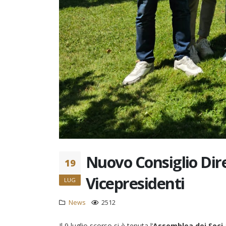
Nuovo Consiglio Dire
19
Vicepresidenti
LUG
News
2512
Il 9 luglio scorso si è tenuta l’
Assemblea dei Soci