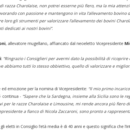
i razza Charolaise, non potrei esserne più fiero, ma la mia attenzio
o lavorando con passione e mantengono in vita l’allevamento bovino d
nire loro gli strumenti per valorizzare l’allevamento dei bovini Charo
 dedicati ai nostri bovini”
.
oni
, allevatore mugellano, affiancato dal neoeletto Vicepresidente
Mi
i
:
“Ringrazio i Consiglieri per avermi dato la possibilità di ricoprir
 abbiamo tutti lo stesso obbiettivo, quello di valorizzare e miglior
 ed emozione per la nomina di Vicepresidente:
“Il mio primo incarico
- continua -
“Sapere che la Sardegna, insieme alla Sicilia sono le re
ivi per le razze Charolaise e Limousine, mi rende ancora più fiero 
icepresidente a fianco di Nicola Zaccaroni, sono pronto a rappresen
i eletti in Consiglio l’età media è di 40 anni e questo significa che l’