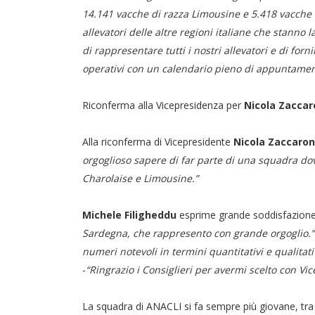
14.141 vacche di razza Limousine e 5.418 vacche d
allevatori delle altre regioni italiane che stann
di rappresentare tutti i nostri allevatori e di for
operativi con un calendario pieno di appuntamenti
Riconferma alla Vicepresidenza per
Nicola Zaccar
Alla riconferma di Vicepresidente
Nicola Zaccaron
orgoglioso sapere di far parte di una squadra dove
Charolaise e Limousine.”
Michele Filigheddu
esprime grande soddisfazione
Sardegna, che rappresento con grande orgoglio.”
numeri notevoli in termini quantitativi e qualitat
-
“Ringrazio i Consiglieri per avermi scelto con V
La squadra di ANACLI si fa sempre più giovane, tra gl