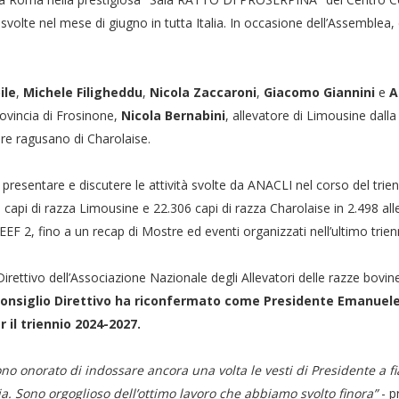
 svolte nel mese di giugno in tutta Italia. In occasione dell’Assemblea, 
ile
,
Michele Filigheddu
,
Nicola Zaccaroni
,
Giacomo Giannini
e
A
rovincia di Frosinone,
Nicola Bernabini
, allevatore di Limousine dalla 
ore ragusano di Charolaise.
r presentare e discutere le attività svolte da ANACLI nel corso del trie
76 capi di razza Limousine e 22.306 capi di razza Charolaise in 2.498 al
F 2, fino a un recap di Mostre ed eventi organizzati nell’ultimo trienni
o Direttivo dell’Associazione Nazionale degli Allevatori delle razze bovi
 Consiglio Direttivo ha riconfermato come Presidente Emanuel
 il triennio 2024-2027.
no onorato di indossare ancora una volta le vesti di Presidente a f
ducia. Sono orgoglioso dell’ottimo lavoro che abbiamo svolto finora”
- p